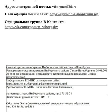
Адрес электронной почты:
viborpmss@bk.ru
Наш официальный сайт:
https://цппмсп-выборгский.рф
Официальная группа В Контакте:
https://vk.com/cppmsp_viborgsky